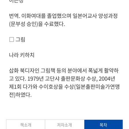
이은정
번역. 이화여대를 졸업했으며 일본어교사 양성과정
(문부성 승인)을 수료했다.
□ 그림
나라 키하치
삽화 북디자인 그림책 등의 분야에서 폭넓게 활약하
고 있다. 1979년 고단샤 출판문화상 수상, 2004년
제1회 다가와 수이호상을 수상(일본출판미술가연맹
전)하였다.
책소개
저자소개
목차